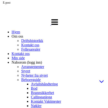
E-post
Veksle
navigasjon
Hjem
Om oss
Driftshistorikk
Kontakt oss
Fellesarealer
Kontakt oss
Min side
Naborom (logg inn)
Arrangementer
Styret
Nyheter fra styret
Beboerguide
Avfallshåndtering
Bod
Brannsikkerhet
Callinganlegg
Kontakt Vaktmester
Nøkler