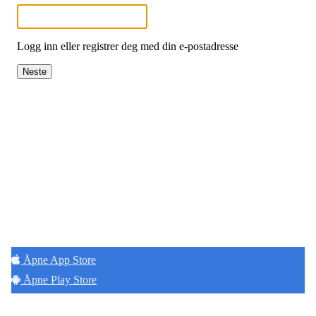
Logg inn eller registrer deg med din e-postadresse
Neste
Hold deg oppdatert på det som skjer der du
bor. Last ned Naborom.
Åpne App Store
Åpne Play Store