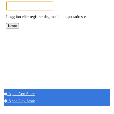
Logg inn eller registrer deg med din e-postadresse
Neste
Hold deg oppdatert på det som skjer der du
bor. Last ned Naborom.
Åpne App Store
Åpne Play Store