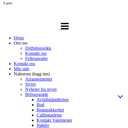
E-post
Veksle
navigasjon
Hjem
Om oss
Driftshistorikk
Kontakt oss
Fellesarealer
Kontakt oss
Min side
Naborom (logg inn)
Arrangementer
Styret
Nyheter fra styret
Beboerguide
Avfallshåndtering
Bod
Brannsikkerhet
Callinganlegg
Kontakt Vaktmester
Nøkler